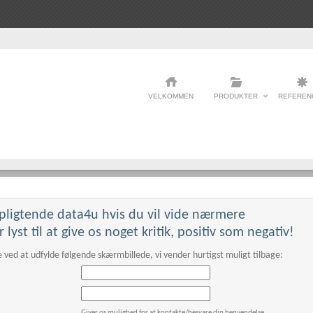
VELKOMMEN
PRODUKTER
REFEREN
pligtende data4u hvis du vil vide nærmere
This page can't load Google Maps correctly.
r lyst til at give os noget kritik, positiv som negativ!
 ved at udfylde følgende skærmbillede, vi vender hurtigst muligt tilbage:
OK
Do you own this website?
Giver os mulighed for at kontakte/besvare din henvendelse