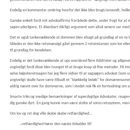
Endelig en kommentar omkring hvorfor det ikke blev brugt/anvendt, hvilk
Ganske enkelt fordi mit advokatfirma frarådede dette, under frygt for at mar
sagen yderligere. Et åbenbart dårligt argument som altså senere var med
Det er også tankevækkende at dommen blev afsagt på grundlag af en ny lo
Således er den ikke retsmæssigt gået gennem 2 retsinstanser som lov eller
til grundlag for kendelsen.
Endelig er det tankevækkende at ups overskred flere tidsfrister og alligeve
angiveligt fordi disse blev tvunget til at bruge knap så fine metoder. På i
selve højesteretssagen har jeg flere vidner til at sagsøgers advokat (som
angiveligt skulle have være tilbudt et "klækkelig beløb" for domænenavnet
aldrig nævnt over for dommerne, som i stedet nok fik en formodning om at
Smarte triks og snedige bemærkninger af superdygtige Advokater, reagerer 
dig ganske dyrt. En gang kunne man være stolte af vores retssystem, men 
Om lov og ret dog ville skabe skabe retfærdighed...
..retfærdighed hører den næste tidsalder til!