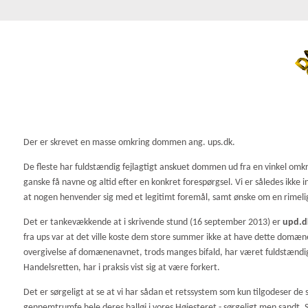
Der er skrevet en masse omkring dommen ang. ups.dk.
De fleste har fuldstændig fejlagtigt anskuet dommen ud fra en vinkel omk
ganske få navne og altid efter en konkret forespørgsel. Vi er således ikke
at nogen henvender sig med et legitimt foremål, samt ønske om en rimelig 
Det er tankevækkende at i skrivende stund (16 september 2013) er
upd.dk
fra ups var at det ville koste dem store summer ikke at have dette domæne (
overgivelse af domænenavnet, trods manges bifald, har været fuldstændi
Handelsretten, har i praksis vist sig at være forkert.
Det er sørgeligt at se at vi har sådan et retssystem som kun tilgodeser 
gennemtrumfe hele deres halløj i vores Højesteret - sørgeligt men sandt.