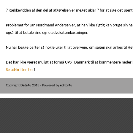
? Rækkevidden af den del af afgørelsen er meget uklar ? for at sige det pænt
Problemet for Jan Nordmand Andersen er, at han ikke rigtig kan bruge sin 
også til at betale sine egne advokatomkostninger.
Nu har begge parter så nogle uger til at overveje, om sagen skal ankes til H
Det har ikke været muligt at formå UPS i Danmark til at kommentere nederl
Se udskriften her
!
Copyright
Data4u
2013 - Powered by
editor4u