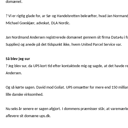
domænet.
? Vi er rigtig glade for, ar Sø- og Handelsretten bekræfter, hvad Jan Normand
Michael Goeskjær, advokat, DLA Nordic.
Jan Nordmand Andersen registrerede domænet gennem sit firma Data4u i forå
Supplies) og anede på det tidspunkt ikke, hvem United Parcel Service var.
Så blev jeg sur
? Jeg blev sur, da UPS kort tid efter kontaktede mig og sagde, at det havde r
Andersen.
Og så kørte sagen. David mod Goliat. UPS omsætter for mere end 150 millia
lille danske virksomhed.
Nu seks år senere er sagen afgjort. I dommens præmisser står, at varemærket
aflevere sit domæne ups.dk.